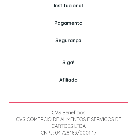
Institucional
Whatsapp
Politica de Privacidade
(11) 97326-3670
Perguntas Frequentes
Pagamento
Politica de Entrega
Venda para empresas
Assinaturas
Segurança
(11) 3382-2150
Politica de Pagamento
Cookies
Siga!
Afiliado
CVS Benefícios
CVS COMERCIO DE ALIMENTOS E SERVICOS DE
CARTOES LTDA
CNPJ: 04.728.183/0001-17