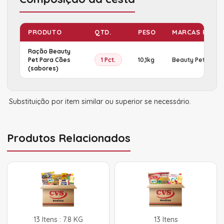
PRODUTO
QTD.
PESO
MARCAS POSSÍ
Ração Beauty
Pet Para Cães
1 Pct.
10,1kg
Beauty Pet
(sabores)
Substituição por item similar ou superior se necessário.
Produtos Relacionados
13 Itens : 7.8 KG
13 Itens