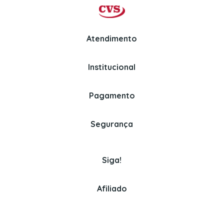
Atendimento
Institucional
Whatsapp
Politica de Privacidade
(11) 97326-3670
Perguntas Frequentes
Pagamento
Politica de Entrega
Venda para empresas
Assinaturas
Segurança
(11) 3382-2150
Politica de Pagamento
Cookies
Siga!
Afiliado