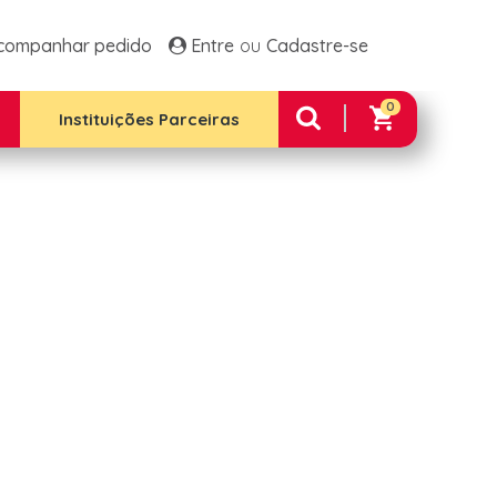
ltos Frango E Arroz
Família 1 Plus
companhar pedido
Entre
Cadastre-se
 Família 2
Família 2 Plus
 Família Premium
0
e Integral 12 Unidades
Instituições Parceiras