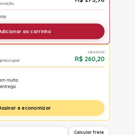
novação
ros
Adicionar ao carrinho
R$ 273,90
R$ 260,20
 preocupar
sem multa
entrega
Assinar e economizar
Calcular frete