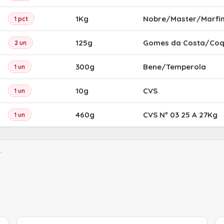
1Kg
Nobre/Master/Marfi
1 pct
125g
Gomes da Costa/Coq
2 un
300g
Bene/Temperola
1 un
10g
CVS
1 un
460g
CVS Nº 03 25 A 27Kg
1 un
.