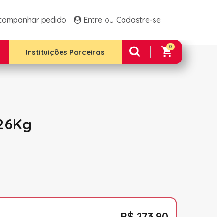
ltos Frango E Arroz
Família 1 Plus
companhar pedido
Entre
Cadastre-se
 Família 2
Família 2 Plus
 Família Premium
0
e Integral 12 Unidades
Instituições Parceiras
26Kg
R$ 273,90