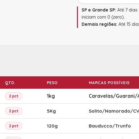
SP e Grande SP:
Até 7 dia
iniciam com 0 (zero).
Demais regiões:
Até 15 dia
QTD.
PESO
MARCAS POSSÍVEIS
1kg
Caravelas/Guarani/
2 pct
5Kg
Solito/Namorado/C
2 pct
120g
Bauducco/Trunfo
2 pct