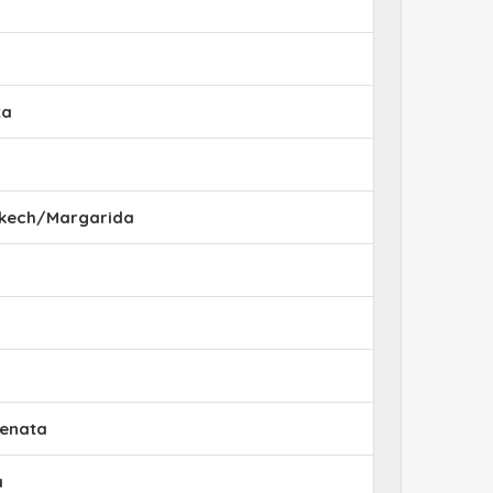
ta
kech/Margarida
enata
a