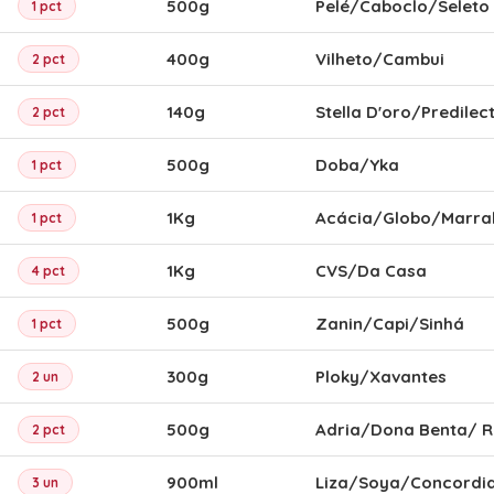
500g
Pelé/Caboclo/Seleto
1 pct
400g
Vilheto/Cambui
2 pct
140g
Stella D'oro/Predilec
2 pct
500g
Doba/Yka
1 pct
1Kg
Acácia/Globo/Marra
1 pct
1Kg
CVS/Da Casa
4 pct
500g
Zanin/Capi/Sinhá
1 pct
300g
Ploky/Xavantes
2 un
500g
Adria/Dona Benta/ R
2 pct
900ml
Liza/Soya/Concordi
3 un