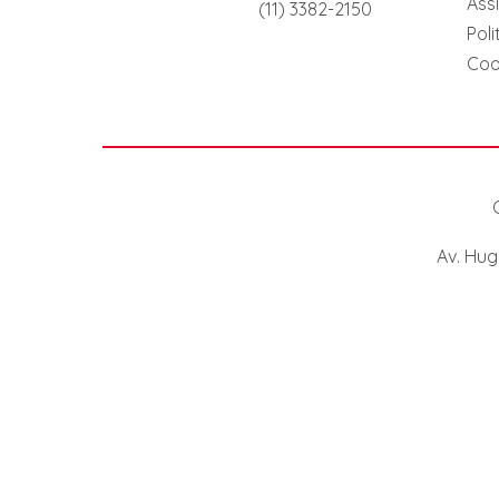
Ass
(11) 3382-2150
Pol
Coo
Av. Hug