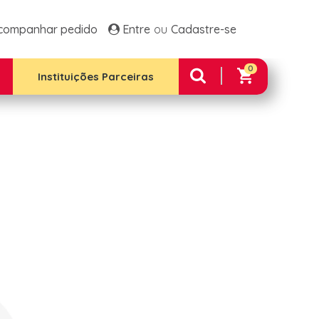
ltos Frango E Arroz
Família 1 Plus
companhar pedido
Entre
Cadastre-se
 Família 2
Família 2 Plus
 Família Premium
0
e Integral 12 Unidades
Instituições Parceiras