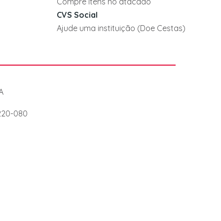
Compre itens no atacado
CVS Social
Ajude uma instituição (Doe Cestas)
A
7220-080