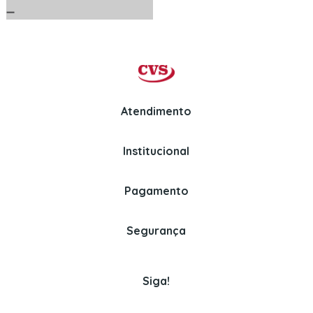
Atendimento
Institucional
Whatsapp
Politica de Privacidade
(11) 97326-3670
Perguntas Frequentes
Pagamento
Politica de Entrega
Venda para empresas
Assinaturas
Segurança
(11) 3382-2150
Politica de Pagamento
Cookies
Siga!