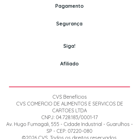
Perguntas Frequentes
Pagamento
Politica de Entrega
Venda para empresas
Assinaturas
Segurança
(11) 3382-2150
Politica de Pagamento
Cookies
Siga!
Afiliado
CVS Benefícios
CVS COMERCIO DE ALIMENTOS E SERVICOS DE
CARTOES LTDA
CNPJ: 04.728.183/0001-17
Av. Hugo Fumagali, 555 - Cidade Industrial - Guarulhos -
SP - CEP: 07220-080
©2026 CVS. Todos os direitos reservados.