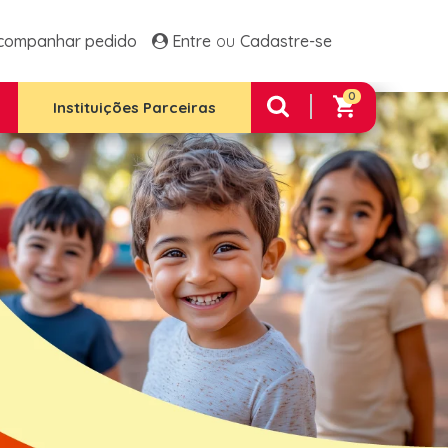
ltos Frango E Arroz
Família 1 Plus
companhar pedido
Entre
Cadastre-se
 Família 2
Família 2 Plus
 Família Premium
0
e Integral 12 Unidades
Instituições Parceiras