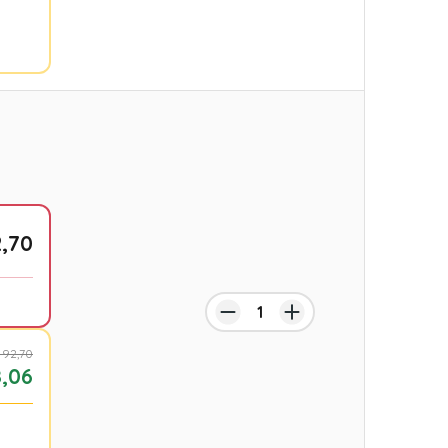
,70
 92,70
,06