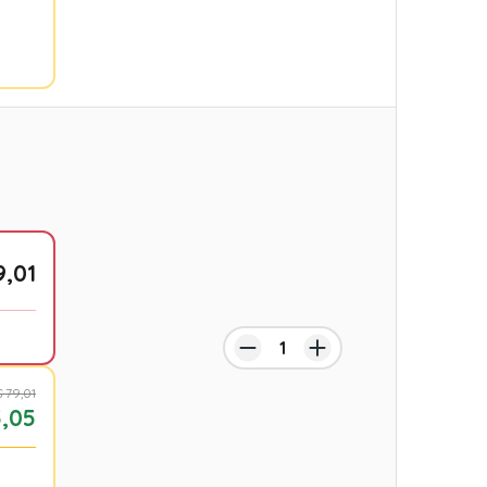
9,01
 79,01
,05