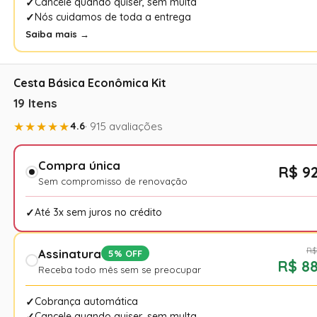
Cancele quando quiser, sem multa
Nós cuidamos de toda a entrega
Saiba mais →
Cesta Básica Econômica Kit
19 Itens
★★★★★
4.6
· 915 avaliações
Compra única
R$ 92
Sem compromisso de renovação
Até 3x sem juros no crédito
R$
Assinatura
5% OFF
R$ 88
Receba todo mês sem se preocupar
Cobrança automática
Cancele quando quiser, sem multa