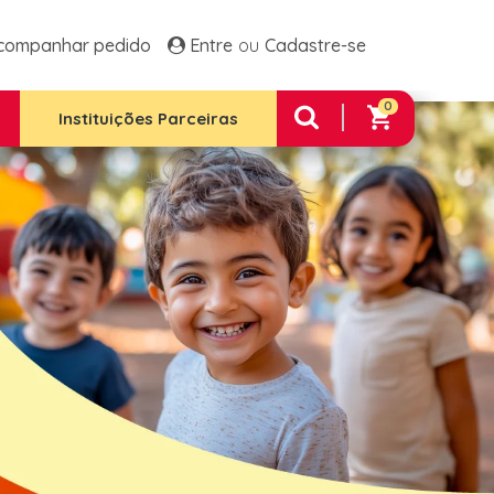
ltos Frango E Arroz
Família 1 Plus
companhar pedido
Entre
Cadastre-se
 Família 2
Família 2 Plus
 Família Premium
0
e Integral 12 Unidades
Instituições Parceiras