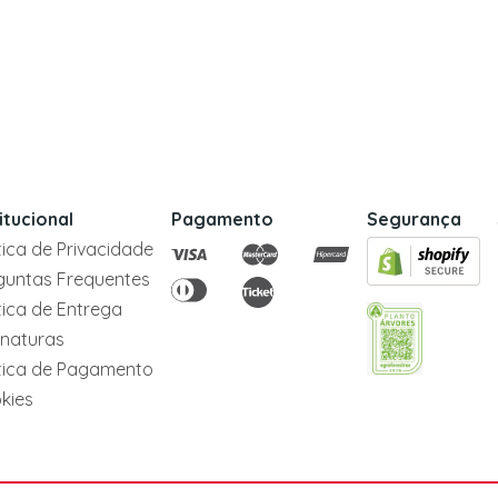
titucional
Pagamento
Segurança
itica de Privacidade
guntas Frequentes
itica de Entrega
inaturas
itica de Pagamento
kies