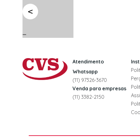
Atendimento
Ins
Pol
Whatsapp
Per
(11) 97326-3670
Pol
Venda para empresas
Ass
(11) 3382-2150
Pol
Coo