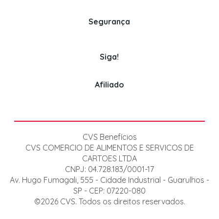
Politica de Entrega
Venda para empresas
Assinaturas
Segurança
(11) 3382-2150
Politica de Pagamento
Cookies
Siga!
Afiliado
CVS Benefícios
CVS COMERCIO DE ALIMENTOS E SERVICOS DE
CARTOES LTDA
CNPJ: 04.728.183/0001-17
Av. Hugo Fumagali, 555 - Cidade Industrial - Guarulhos -
SP - CEP: 07220-080
©2026 CVS. Todos os direitos reservados.