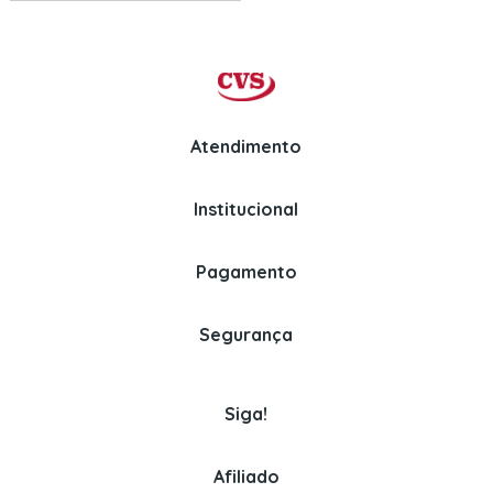
Atendimento
Institucional
Whatsapp
Politica de Privacidade
(11) 97326-3670
Perguntas Frequentes
Pagamento
Politica de Entrega
Venda para empresas
Assinaturas
Segurança
(11) 3382-2150
Politica de Pagamento
Cookies
Siga!
Afiliado