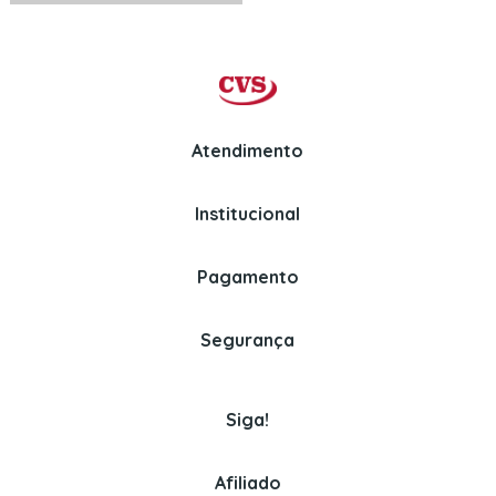
Atendimento
Institucional
Whatsapp
Politica de Privacidade
(11) 97326-3670
Perguntas Frequentes
Pagamento
Politica de Entrega
Venda para empresas
Assinaturas
Segurança
(11) 3382-2150
Politica de Pagamento
Cookies
Siga!
Afiliado