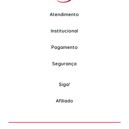
Atendimento
Institucional
Whatsapp
Politica de Privacidade
(11) 97326-3670
Perguntas Frequentes
Pagamento
Politica de Entrega
Venda para empresas
Assinaturas
Segurança
(11) 3382-2150
Politica de Pagamento
Cookies
Siga!
Afiliado