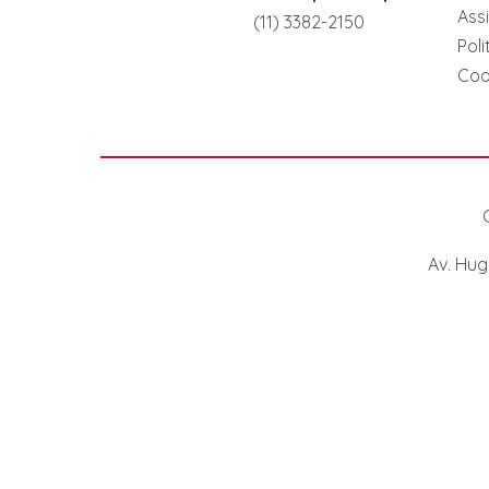
Ass
(11) 3382-2150
Pol
Coo
Av. Hug