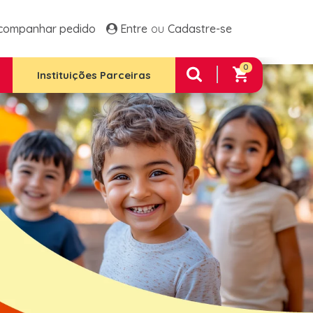
ltos Frango E Arroz
Família 1 Plus
companhar pedido
Entre
Cadastre-se
 Família 2
Família 2 Plus
 Família Premium
0
e Integral 12 Unidades
Instituições Parceiras