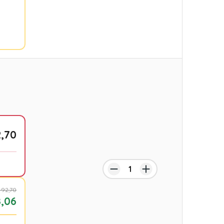
,70
 92,70
,06