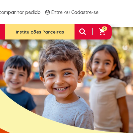
ltos Frango E Arroz
Família 1 Plus
companhar pedido
Entre
Cadastre-se
 Família 2
Família 2 Plus
 Família Premium
0
e Integral 12 Unidades
Instituições Parceiras