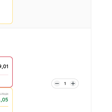
9,01
 79,01
,05