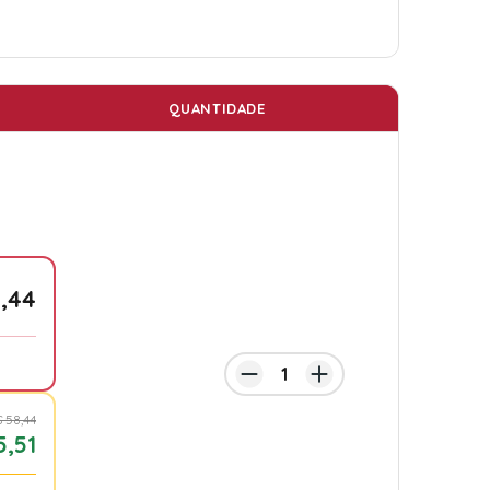
QUANTIDADE
,44
 58,44
5,51