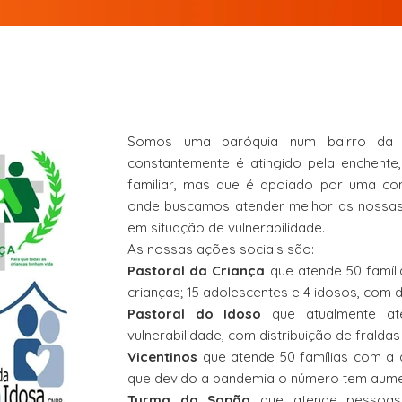
Somos uma paróquia num bairro da 
constantemente é atingido pela enchente,
familiar, mas que é apoiado por uma co
onde buscamos atender melhor as nossas c
em situação de vulnerabilidade.
As nossas ações sociais são:
Pastoral da Criança
que atende 50 famíli
crianças; 15 adolescentes e 4 idosos, com di
Pastoral do Idoso
que atualmente at
vulnerabilidade, com distribuição de fraldas
Vicentinos
que atende 50 famílias com a d
que devido a pandemia o número tem aume
Turma do Sopão
que atende pessoas