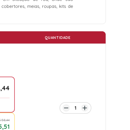
, cobertores, meias, roupas, kits de
QUANTIDADE
,44
 58,44
5,51