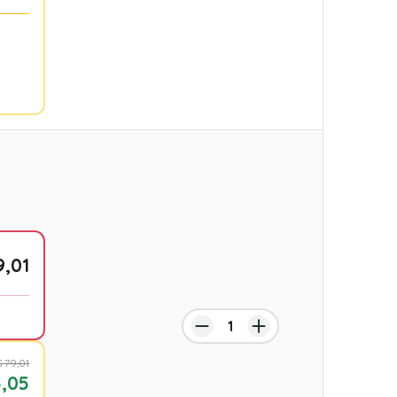
9,01
 79,01
,05