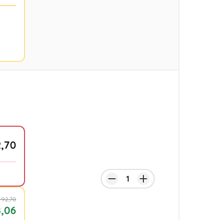
,70
 92,70
,06