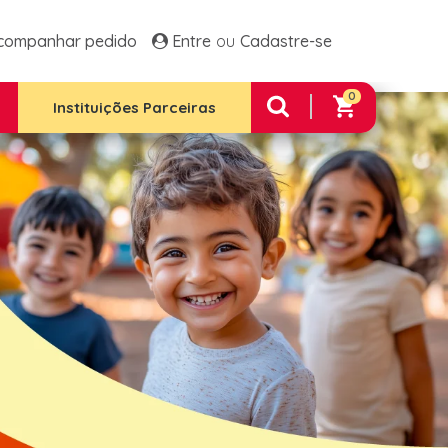
ltos Frango E Arroz
Família 1 Plus
companhar pedido
Entre
Cadastre-se
 Família 2
Família 2 Plus
 Família Premium
0
e Integral 12 Unidades
Instituições Parceiras