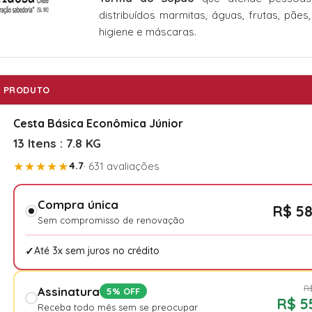
distribuídos marmitas, águas, frutas, pães
higiene e máscaras.
PRODUTO
Cesta Básica Econômica Júnior
13 Itens : 7.8 KG
★★★★★
4.7
· 631 avaliações
Compra única
R$ 58
Sem compromisso de renovação
Até 3x sem juros no crédito
R$
Assinatura
5% OFF
R$ 5
Receba todo mês sem se preocupar