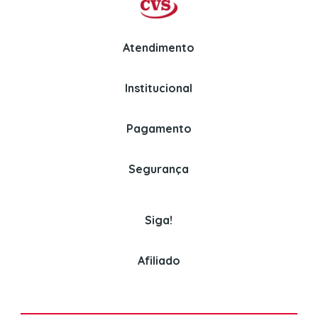
Atendimento
Institucional
Whatsapp
Politica de Privacidade
(11) 97326-3670
Perguntas Frequentes
Pagamento
Politica de Entrega
Venda para empresas
Assinaturas
Segurança
(11) 3382-2150
Politica de Pagamento
Cookies
Siga!
Afiliado